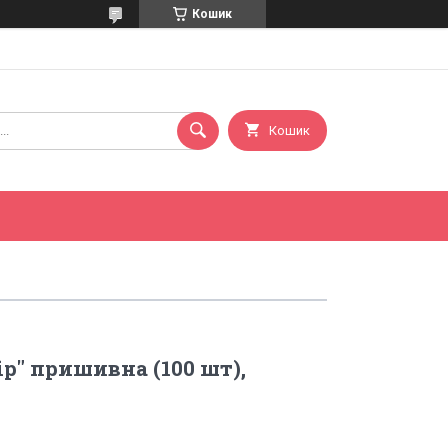
Кошик
Кошик
ір" пришивна (100 шт),