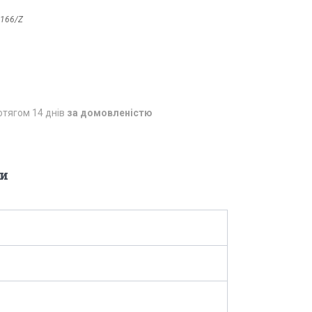
166/Z
отягом 14 днів
за домовленістю
и