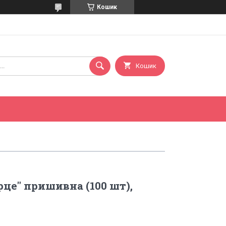
Кошик
Кошик
рце" пришивна (100 шт),