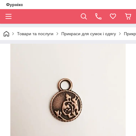
Фурнікс
Товари та послуги
Прикраси для сумок і одягу
Прикр