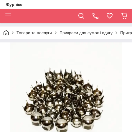
Фурнікс
Товари та послуги
Прикраси для сумок і одягу
Прикр