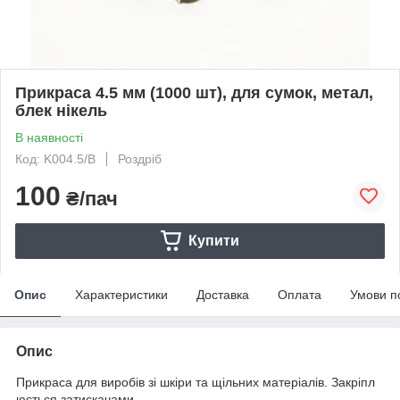
Прикраса 4.5 мм (1000 шт), для сумок, метал,
блек нікель
В наявності
Код: K004.5/B
Роздріб
100
₴/пач
Купити
Опис
Характеристики
Доставка
Оплата
Умови п
Опис
Прикраса для виробів зі шкіри та щільних матеріалів. Закріпл
юється затискачами-