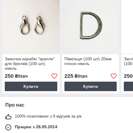
Замочок карабін "крапля"
Півкільця (100 шт) 20мм
Заст
для брелків (100 шт),
плоскі нікель
(100
нікель
250
225
250
₴/пач
₴/пач
Купити
Купити
Про нас
100% позитивних з 9 відгуків за рік
Працює з 28.05.2014