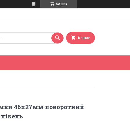
Кошик
Кошик
умки 46х27мм поворотний
к нікель