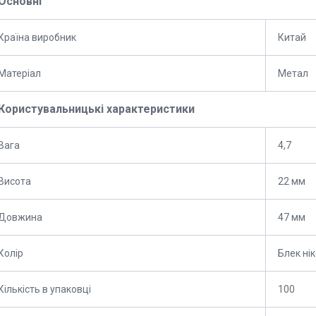
Основні
Країна виробник
Китай
Матеріал
Метал
Користувальницькі характеристики
Вага
4,7
Висота
22 мм
Довжина
47 мм
Колір
Блек ні
Кількість в упаковці
100