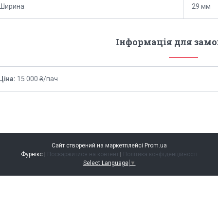
Ширина
29 мм
Інформація для зам
Ціна:
15 000 ₴/пач
Сайт створений на маркетплейсі
Prom.ua
Фурнікс |
Поскаржитися на контент
|
Політика конфіденційності
Select Language
▼