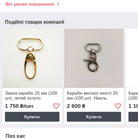
Всі умови повернення
Подібні товари компанії
Замок карабін 25 мм (100
Карабін високої якості 20
Кара
шт), литий золото
мм (100 шт). Нікель.
(100
1 750
2 600
1 1
₴/пач
₴
Купити
Купити
Про нас