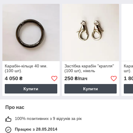
Карабін-кільце 40 мм.
Застібка карабін "крапля"
Кара
(100 шт).
(100 шт), нікель
шт).
4 050
250
1 8
₴
₴/пач
Купити
Купити
Про нас
100% позитивних з 9 відгуків за рік
Працює з 28.05.2014