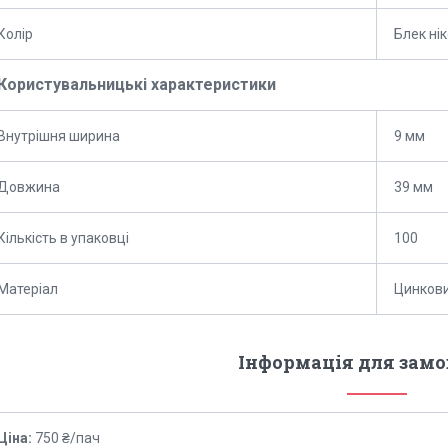
Колір
Блек ні
Користувальницькі характеристики
Внутрішня ширина
9 мм
Довжина
39 мм
Кількість в упаковці
100
Матеріал
Цинкови
Інформація для зам
Ціна:
750 ₴/пач