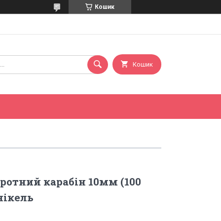
Кошик
Кошик
оротний карабін 10мм (100
нікель