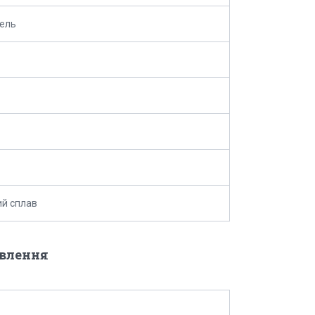
кель
й сплав
овлення