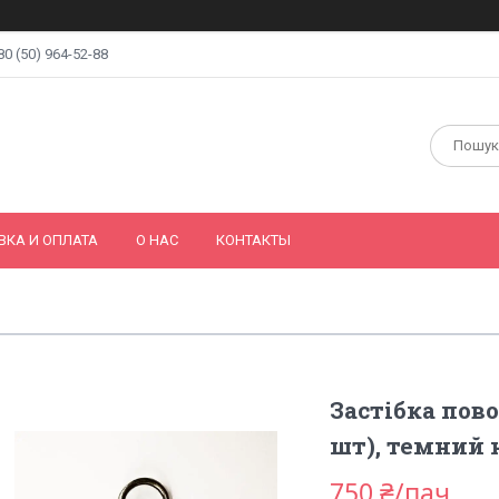
80 (50) 964-52-88
ВКА И ОПЛАТА
О НАС
КОНТАКТЫ
Застібка пов
шт), темний 
750 ₴/пач