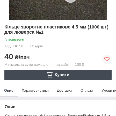
Кільце зворотне пластикове 4.5 мм (1000 шт)
для люверса №1
В наявності
Код: FKP01
Роздріб
40
₴/пач
Мінімальна сума замовлення на сайті — 100 ₴
Купити
Опис
Характеристики
Доставка
Оплата
Умови п
Опис
Кільце для люверсу №1 пластикове. Внутрішній діаметр 4,5 м