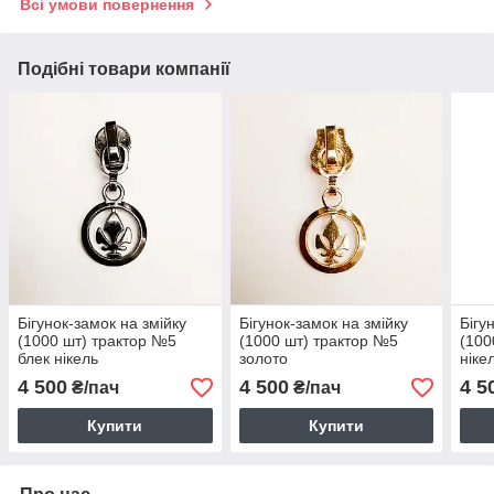
Всі умови повернення
Подібні товари компанії
Бігунок-замок на змійку
Бігунок-замок на змійку
Бігу
(1000 шт) трактор №5
(1000 шт) трактор №5
(100
блек нікель
золото
ніке
4 500
4 500
4 5
₴/пач
₴/пач
Купити
Купити