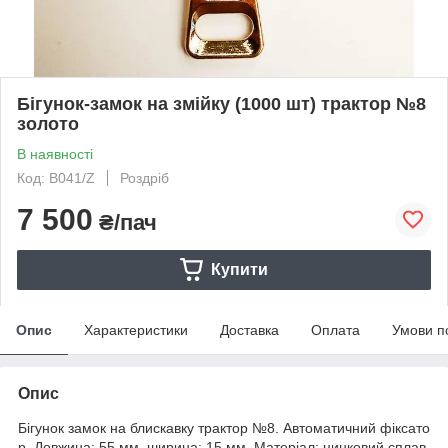
Бігунок-замок на змійку (1000 шт) трактор №8
золото
В наявності
Код: B041/Z
Роздріб
7 500
₴/пач
Купити
Опис
Характеристики
Доставка
Оплата
Умови п
Опис
Бігунок замок на блискавку трактор №8. Автоматичний фіксато
р. Довжина: 55 мм, ширина: 15 мм. Матеріал: цинковий сплав.